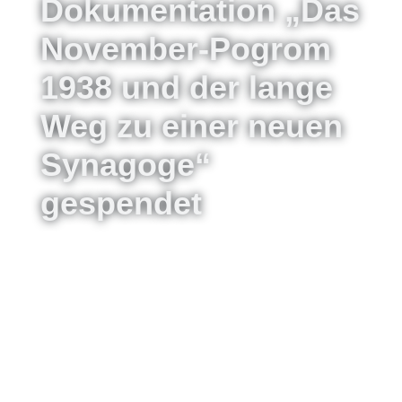
Dokumentation „Das
November-Pogrom
1938 und der lange
Weg zu einer neuen
Synagoge“
gespendet