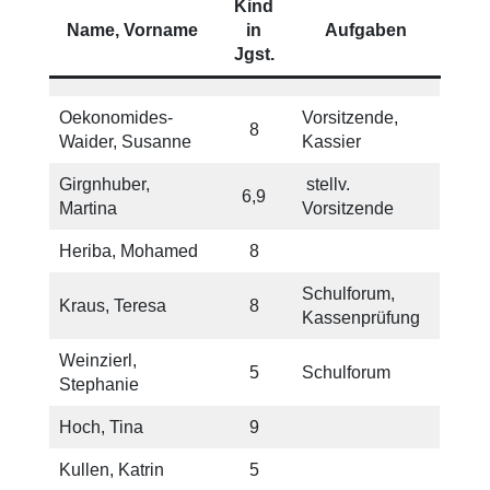
Kind
Name, Vorname
in
Aufgaben
Jgst.
Oekonomides-
Vorsitzende,
8
Waider, Susanne
Kassier
Girgnhuber,
stellv.
6,9
Martina
Vorsitzende
Heriba, Mohamed
8
Schulforum,
Kraus, Teresa
8
Kassenprüfung
Weinzierl,
5
Schulforum
Stephanie
Hoch, Tina
9
Kullen, Katrin
5