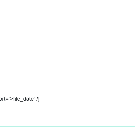
t=‘>file_date‘ /]