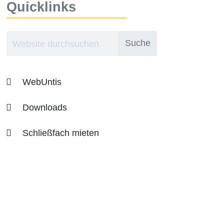
Quicklinks
WebUntis
Downloads
Schließfach mieten
Infos zum Übertritt an unsere
Schule