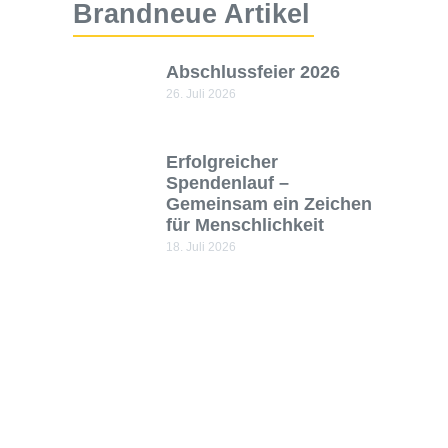
Brandneue Artikel
Abschlussfeier 2026
26. Juli 2026
Erfolgreicher
Spendenlauf –
Gemeinsam ein Zeichen
für Menschlichkeit
18. Juli 2026
Begeisterung in den
MINT-LAbs:
Schülerinnen
programmieren
Ozobots
14. Juli 2026
Minimarathon
Regensburg 2026