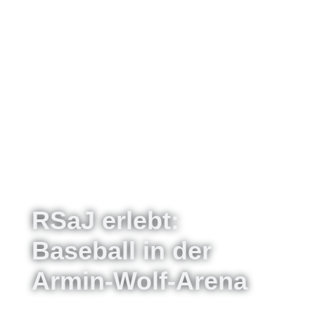
RSaJ erlebt:
Baseball in der
Armin-Wolf-Arena