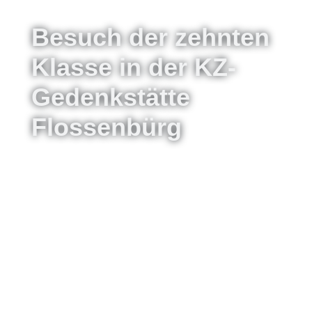
Besuch der zehnten
Klasse in der KZ-
Gedenkstätte
Flossenbürg