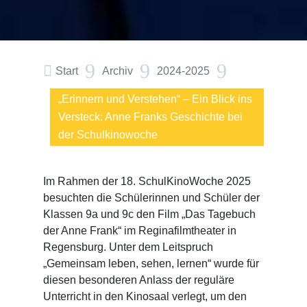
9
9
9

Start
Archiv
2024-2025
„Erinnern und Verstehen“ – Ein Blick ins
Versteck: Anne Franks Geschichte bei
der Schulkinowoche
Im Rahmen der 18. SchulKinoWoche 2025
besuchten die Schülerinnen und Schüler der
Klassen 9a und 9c den Film „Das Tagebuch
der Anne Frank“ im Reginafilmtheater in
Regensburg. Unter dem Leitspruch
„Gemeinsam leben, sehen, lernen“ wurde für
diesen besonderen Anlass der reguläre
Unterricht in den Kinosaal verlegt, um den