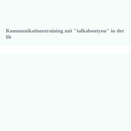
Kommunikationstraining mit "talkaboutyou" in der
6b