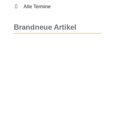
Alle Termine
Brandneue Artikel
Auf historischen Spuren im
Regensburger Spital
6. August 2026
Alltagskompetenz – Schule fürs
Leben
6. August 2026
Besuch des Buddhistischen
Zentrums Regensburg
6. August 2026
Sommerfest – ein gelungener
Abschluss des Schuljahres
6. August 2026