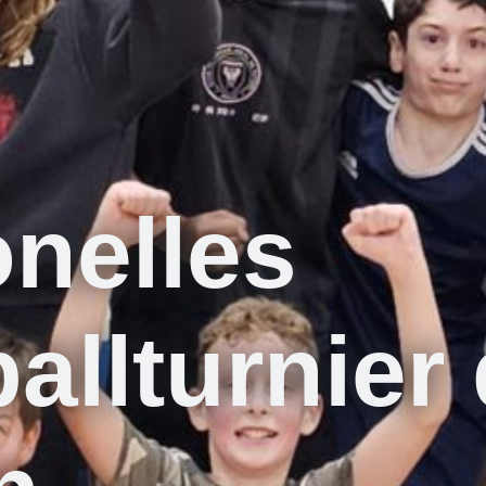
onelles
allturnier 