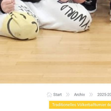
9
9
Start
Archiv
2025-2

Traditionelles Völkerballturnier d