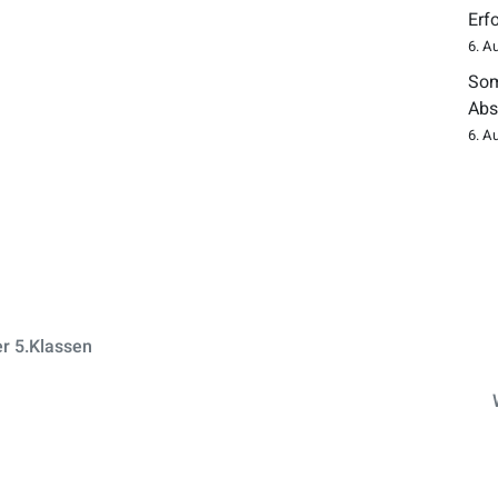
Erf
6. A
Som
Abs
6. A
r 5.Klassen