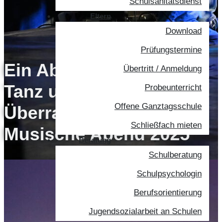
Schulsanitätsdienst
Eltern
Download
Prüfungstermine
Ein Abend voller Musik,
Übertritt / Anmeldung
Tanz und
Probeunterricht
Offene Ganztagsschule
Überraschungen: Der
Schließfach mieten
Musische Abend 2025
Beratung
Schulberatung
Schulpsychologin
Berufsorientierung
Jugendsozialarbeit an Schulen