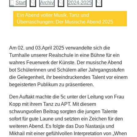
9
9
9

Start
Archiv
2024-2025
Ein Abend voller Musik, Tanz und
Überraschungen: Der Musische Abend 2025
Am 02. und 03.April 2025 verwandelte sich die
Turnhalle unserer Realschule in eine Bühne für ein
wahres Feuerwerk der Künste. Der musische Abend
bot Schülerinnen und Schülern aller Jahrgangsstufen
die Gelegenheit, ihr beeindruckendes Talent vor einem
begeisterten Publikum zu präsentieren.
Den Auftakt machte die 5c unter der Leitung von Frau
Kopp mit ihrem Tanz zu APT. Mit diesem
schwungvollen Beitrag sorgten die jungen Talente
sofort für gute Laune und setzten ein Zeichen für den
weiteren Abend.​ Es folgte das Duo Nastasja und
Mikhail mit einer gefühlvollen Interpretation von „When