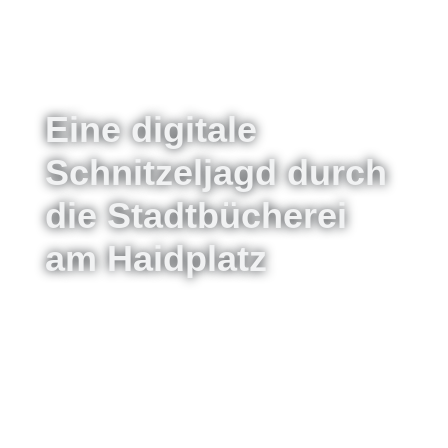
Eine digitale
Schnitzeljagd durch
die Stadtbücherei
am Haidplatz