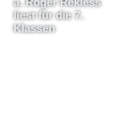
a. Roger Rekless
liest für die 7.
Klassen