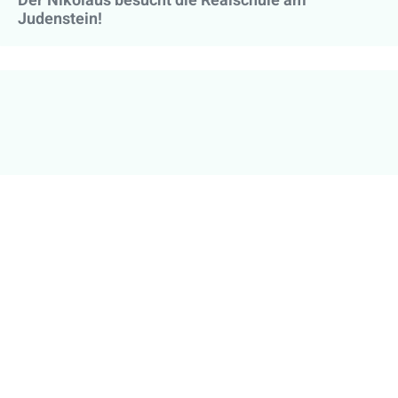
Der Nikolaus besucht die Realschule am
Judenstein!
Be Smart - Don‘t Start