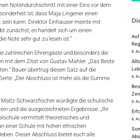
einen Notendurchschnitt mit einer Eins vor dem
onderheit ist, dass Maja Lingener einen
Di
t sein kann. Direktor Einhauser meinte mit
t zunächst, es handelt sich um einen
Auf
ie Note sehr gut zu lesen ist.“
Reg
6. A
ie zahlreichen Ehrengäste und besonders die
n mit dem Zitat von Gustav Mahler: „Das Beste
All
Leb
oten.“ Bauer übertrug diesen Satz auf die
6. A
ßerte: „Der Abschluss ist mehr als die Summe
Bes
Zen
 Maltz-Schwarzfischer würdigte die schulische
6. A
ein und die ausgezeichneten Ergebnisse: „Ihr
Erf
ealschule vermittelt theoretisches und
6. A
an einer Schule mit hohen ethischen
Som
ben. Dieser Abschluss bietet euch alle
Abs