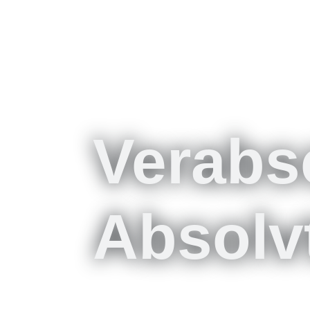
Verabs
Absolv