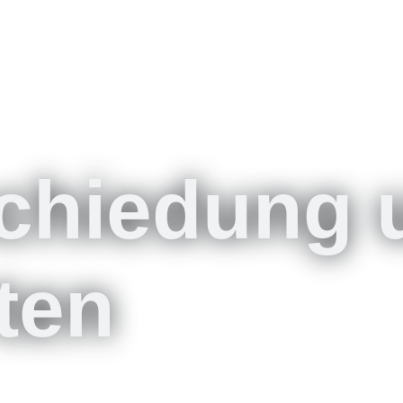
chiedung 
ten