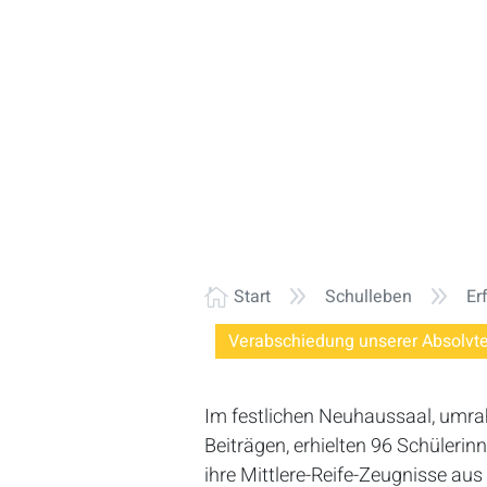
9
9
Start
Schulleben
Er

Verabschiedung unserer Absolvt
Im festlichen Neuhaussaal, umr
Beiträgen, erhielten 96 Schüleri
ihre Mittlere-Reife-Zeugnisse aus