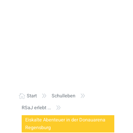
9
9
Start
Schulleben

9
RSaJ erlebt ...
Eiskalte Abenteuer in der Donauarena
Regensburg