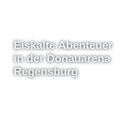
Eiskalte Abenteuer
in der Donauarena
Regensburg