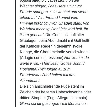
(Quasi allegro vivace)
Zion hört die
Wächter singen, / das Herz tut ihr vor
Freude springen, / sie wachet und steht
eilend auf. / Ihr
Freund kommt vom
Himmel prächtig, / von Gnaden stark, von
Wahrheit mächtig, / ihr Licht wird
hell, ihr
Stern geht auf.
Die Gemeinschaft aller
Gläubigen beim Abendmahl mit Gott hüllt
der Katholik Reger in geheimnisvolle
Klänge, die Choralmelodie verschwindet:
(Adagio con espressione)
Nun komm, du
werte Kron, / Herr Jesu, Gottes Sohn! /
Hosianna! / Wir folgen all zum
Freudensaal / und halten mit das
Abendmahl.
Die sich anschließende Fuge steht im
Zeichen der heiteren Unbeschwertheit der
dritten Strophe: (Fuge Allegro con moto)
Gloria sei dir gesungen / mit Menschen-