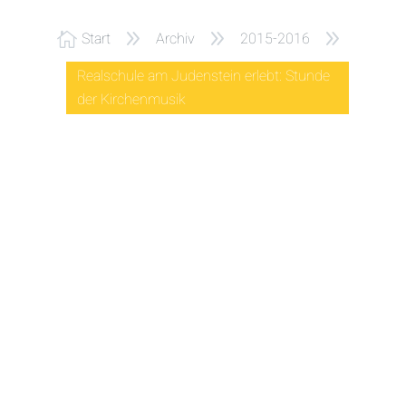
9
9
9
Start
Archiv
2015-2016

Realschule am Judenstein erlebt: Stunde
der Kirchenmusik