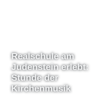
Realschule am
Judenstein erlebt:
Stunde der
Kirchenmusik