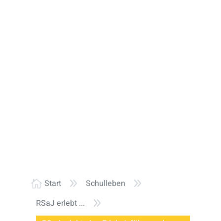
9
9
Start
Schulleben

9
RSaJ erlebt ...