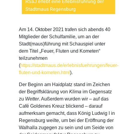
RSaJ erlebt eine Erlebnisführung der
Stadtmaus Regensburg
Am 14. Oktober 2021 trafen sich abends 40
Mitglieder der Schulfamilie, um an der
Stadt(maus)führung mit Schauspiel unter
dem Titel „Feuer, Fluten und Kometen“
teilzunehmen
(
https://stadtmaus.de/erlebnisfuehrungen/feuer-
fluten-und-kometen.html
).
Der Beginn am Haidplatz stand im Zeichen
der Begriffsklärung von
Klima
im Gegensatz
zu
Wetter
. Außerdem wurden wir – auf das
Café Goldenes Kreuz blickend – darauf
aufmerksam gemacht, dass König Ludwig I in
Regensburg weilte, um bei der Eröffnung der
Walhalla zugegen zu sein und um Seide von