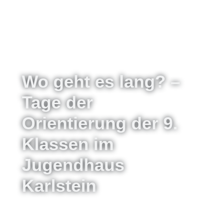
Wo geht es lang? –
Tage der
Orientierung der 9.
Klassen im
Jugendhaus
Karlstein