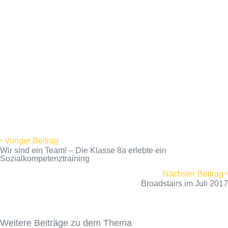
Regensburg
6. August 2026
Erfolgreiche Englisch-Zertifikate
6. August 2026
Sommerfest – ein gelungener Abschluss
des Schuljahres
6. August 2026
‹
Voriger Beitrag
Wir sind ein Team! – Die Klasse 8a erlebte ein
Sozialkompetenztraining
›
Nächster Beitrag
Broadstairs im Juli 2017
Weitere Beiträge zu dem Thema