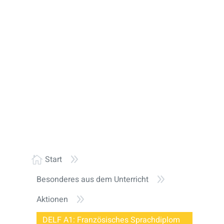
9
Start

9
Besonderes aus dem Unterricht
9
Aktionen
DELF A1: Französisches Sprachdiplom