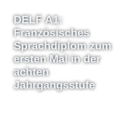
DELF A1:
Französisches
Sprachdiplom zum
ersten Mal in der
achten
Jahrgangsstufe