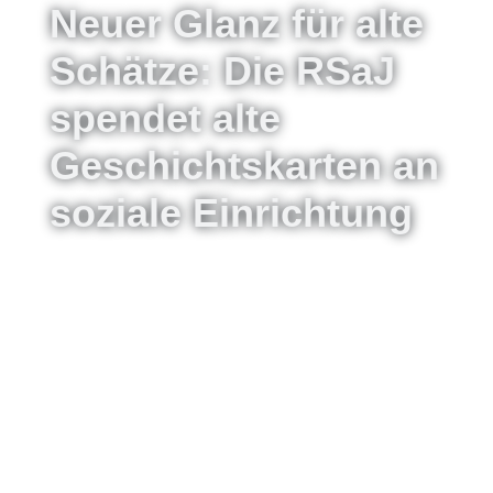
Neuer Glanz für alte
Schätze: Die RSaJ
spendet alte
Geschichtskarten an
soziale Einrichtung