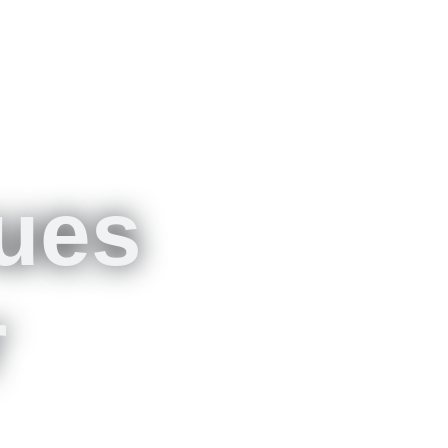
eues
r