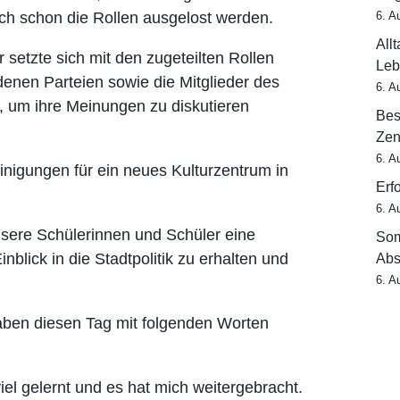
6. A
ch schon die Rollen ausgelost werden.
All
 setzte sich mit den zugeteilten Rollen
Leb
denen Parteien sowie die Mitglieder des
6. A
, um ihre Meinungen zu diskutieren
Bes
Zen
6. A
igungen für ein neues Kulturzentrum in
Erf
6. A
unsere Schülerinnen und Schüler eine
Som
blick in die Stadtpolitik zu erhalten und
Abs
6. A
aben diesen Tag mit folgenden Worten
iel gelernt und es hat mich weitergebracht.