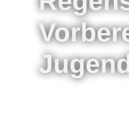
Regens
Vorber
Jugend