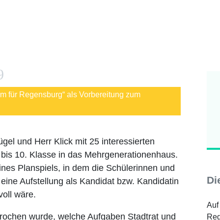
9
um für Regensburg“ als Vorbereitung zum
el und Herr Klick mit 25 interessierten
 bis 10. Klasse in das Mehrgenerationenhaus.
ines Planspiels, in dem die Schülerinnen und
Di
 eine Aufstellung als Kandidat bzw. Kandidatin
voll wäre.
Auf
rochen wurde, welche Aufgaben Stadtrat und
Reg