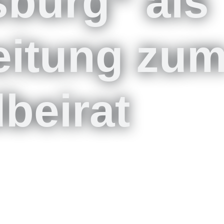
burg“ als
eitung zu
beirat