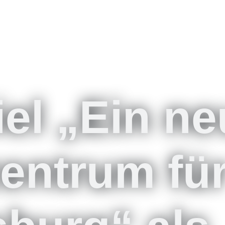
iel „Ein n
zentrum fü