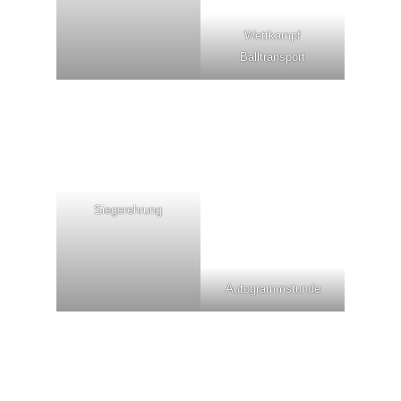
Wettkampf
Balltransport
Siegerehrung
Autogrammstunde