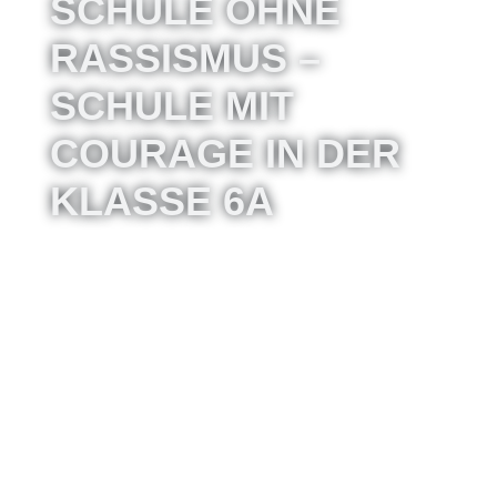
SCHULE OHNE
RASSISMUS –
SCHULE MIT
COURAGE IN DER
KLASSE 6A