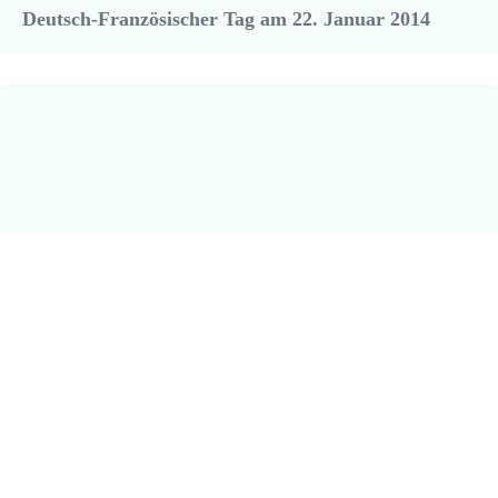
Deutsch-Französischer Tag am 22. Januar 2014
Unsinniger Donnerstag: Kreativer Kostümzauber
der fünften Klassen