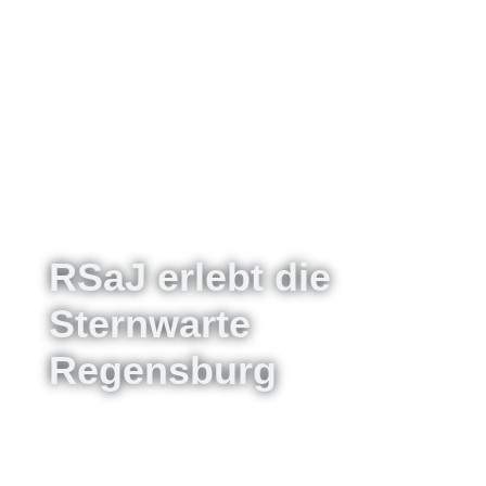
RSaJ erlebt die
Sternwarte
Regensburg