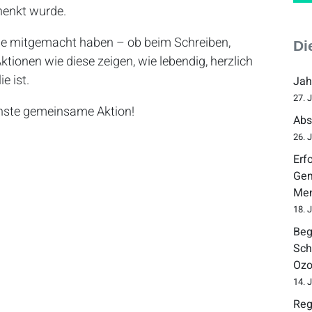
henkt wurde.
die mitgemacht haben – ob beim Schreiben,
Di
tionen wie diese zeigen, wie lebendig, herzlich
e ist.
Jah
27. 
chste gemeinsame Aktion!
Abs
26. 
Erf
Gem
Men
18. 
Beg
Sch
Ozo
14. 
Reg