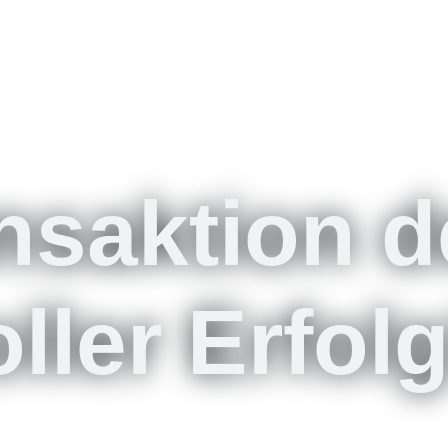
insaktion 
oller Erfolg