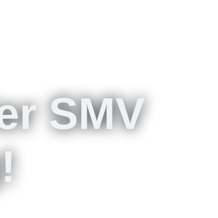
der SMV
!