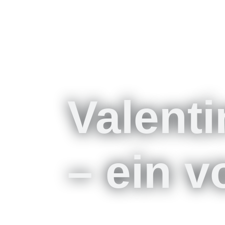
Valent
– ein v