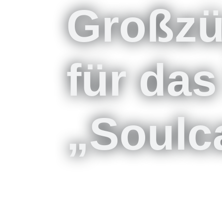
Großzü
für das
„Soulc