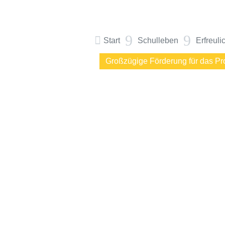
9
9

Start
Schulleben
Erfreuli
Großzügige Förderung für das Pro