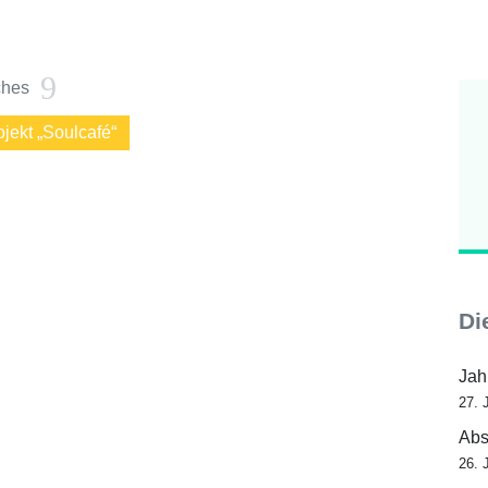
9
ches
jekt „Soulcafé“
Di
Jah
27. 
Abs
26. 