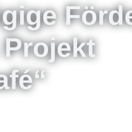
gige Förd
 Projekt
afé“