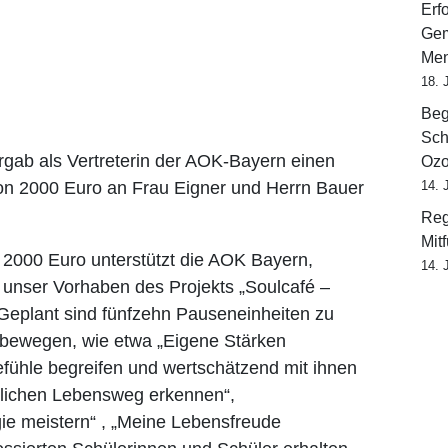
Erf
Gem
Men
18. 
Beg
Sch
gab als Vertreterin der AOK-Bayern einen
Ozo
on 2000 Euro an Frau Eigner und Herrn Bauer
14. 
Reg
Mit
 2000 Euro unterstützt die AOK Bayern,
14. 
unser Vorhaben des Projekts „Soulcafé –
. Geplant sind fünfzehn Pauseneinheiten zu
 bewegen, wie etwa „Eigene Stärken
ühle begreifen und wertschätzend mit ihnen
lichen Lebensweg erkennen“,
ie meistern“ , „Meine Lebensfreude