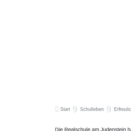
9
9

Start
Schulleben
Erfreuli
Die Realschule am Judenstein ha