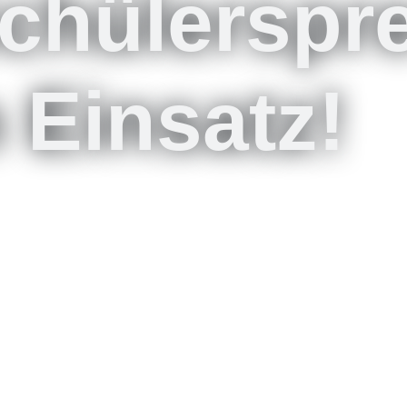
chülerspr
 Einsatz!