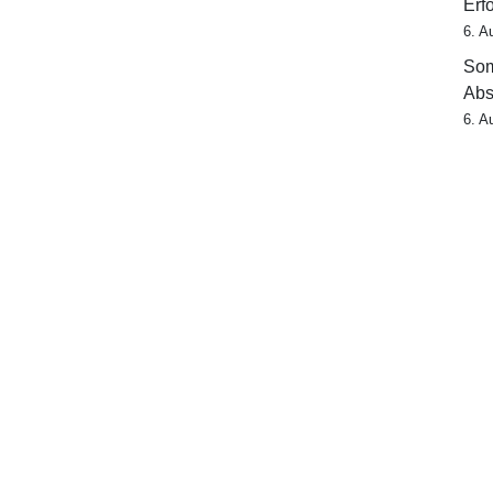
Erf
6. A
Som
Abs
6. A