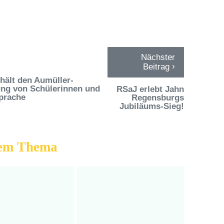
Nächster
›
Beitrag
hält den Aumüller-
rung von Schülerinnen und
RSaJ erlebt Jahn
sprache
Regensburgs
Jubiläums-Sieg!
dem Thema