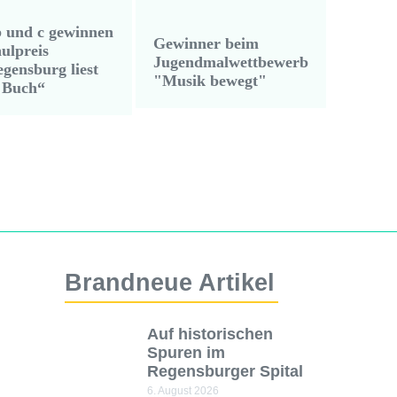
 und c gewinnen
Gewinner beim
ulpreis
Jugendmalwettbewerb
gensburg liest
"Musik bewegt"
 Buch“
Brandneue Artikel
Auf historischen
Spuren im
Regensburger Spital
6. August 2026