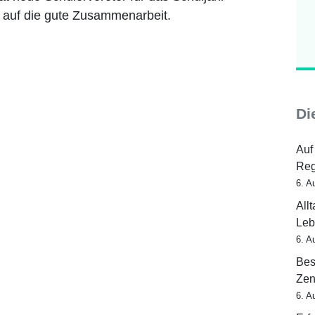
s auf die gute Zusammenarbeit.
Di
Auf
Reg
6. A
All
Leb
6. A
Bes
Zen
6. A