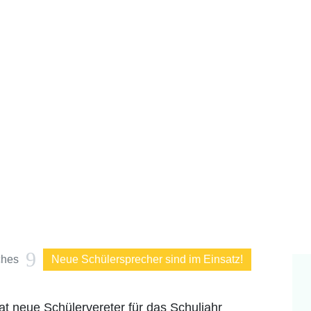
9
ches
Neue Schülersprecher sind im Einsatz!
t neue Schülervereter für das Schuljahr