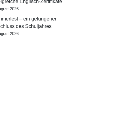
olgreiche Englisch-Zertifikate
ugust 2026
merfest – ein gelungener
chluss des Schuljahres
ugust 2026