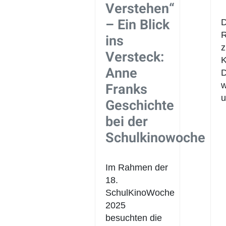
Verstehen“
– Ein Blick
D
R
ins
Versteck:
K
Anne
D
Franks
w
Geschichte
bei der
Schulkinowoche
Im Rahmen der
18.
SchulKinoWoche
2025
besuchten die