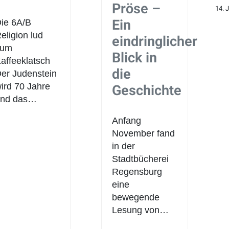
Pröse –
14. 
Ein
ie 6A/B
eligion lud
eindringlicher
zum
Blick in
affeeklatsch
die
er Judenstein
Geschichte
ird 70 Jahre
und das…
Anfang
November fand
in der
Stadtbücherei
Regensburg
eine
bewegende
Lesung von…