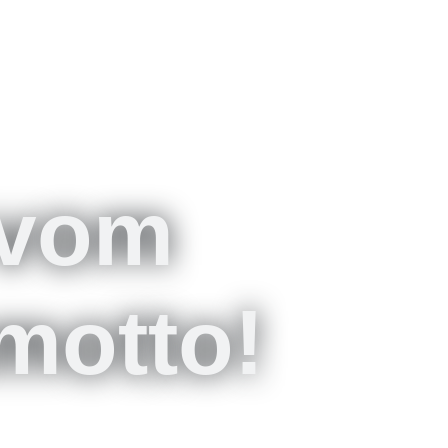
 vom
motto!