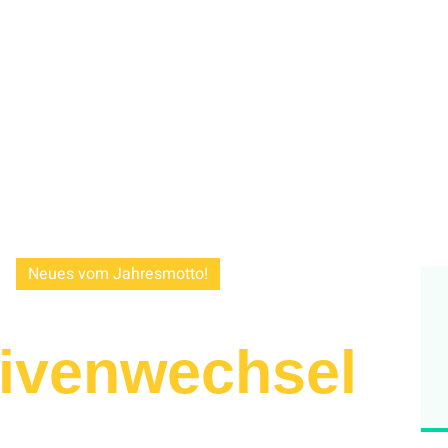
9
Neues vom Jahresmotto!
ivenwechsel