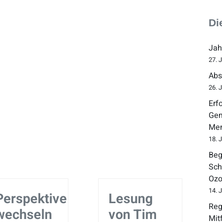
Di
Jah
27. 
Abs
26. 
Erf
Gem
Men
18. 
Beg
Sch
Ozo
14. 
Perspektive
Lesung
Reg
wechseln
von Tim
Mit