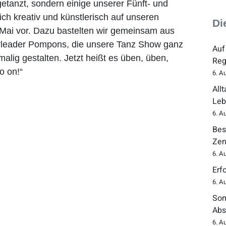
 getanzt, sondern einige unserer Fünft- und
ich kreativ und künstlerisch auf unseren
Di
 Mai vor. Dazu bastelten wir gemeinsam aus
leader Pompons, die unsere Tanz Show ganz
Auf
malig gestalten. Jetzt heißt es üben, üben,
Reg
io on!“
6. A
All
Leb
6. A
Bes
Zen
6. A
Erf
6. A
Som
Abs
6. A