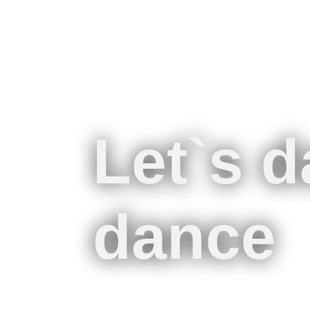
Let`s 
dance